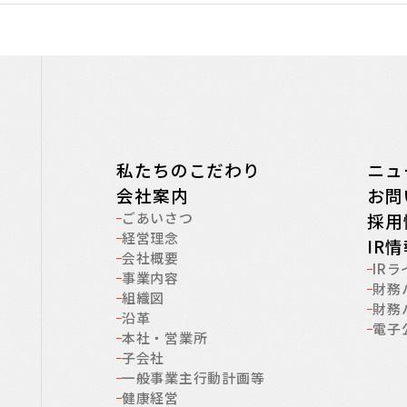
私たちのこだわり
ニュ
会社案内
お問
ごあいさつ
採用
経営理念
IR
会社概要
IR
事業内容
財務
組織図
財務
沿革
電子
本社・営業所
子会社
一般事業主行動計画等
健康経営