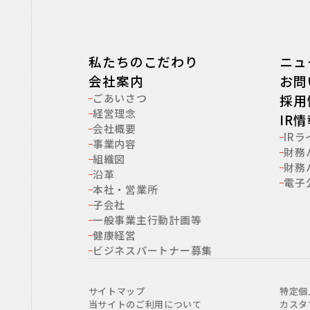
私たちのこだわり
ニュ
会社案内
お問
ごあいさつ
採用
経営理念
IR
会社概要
IR
事業内容
財務
組織図
財務
沿革
電子
本社・営業所
子会社
一般事業主行動計画等
健康経営
ビジネスパートナー募集
サイトマップ
特定個
当サイトのご利用について
カスタ